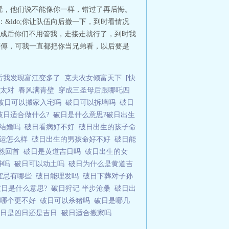
和金瑶，他们说不能像你一样，错过了再后悔。
&ldo;你让队伍向后撤一下，到时看情况
成后你们不用管我，走接走就行了，到时我
我师傅，可我一直都把你当兄弟看，以后要是
后我发现富江变多了
克夫农女倾富天下
[快
太对
春风满青壁
穿成三圣母后跟哪吒四
破日可以搬家入宅吗
破日可以拆墙吗
破日
破日适合做什么?
破日是什么意思?破日出生
能结婚吗
破日看病好不好
破日出生的孩子命
命运怎么样
破日出生的男孩命好不好
破日能
蓦然回首
破日是黄道吉日吗
破日出生的女
神吗
破日可以动土吗
破日为什么是黄道吉
宜忌有哪些
破日能理发吗
破日下葬对子孙
破日是什么意思?
破日狩记 半步沧桑
破日出
日哪个更不好
破日可以杀猪吗
破日是哪几
破日是凶日还是吉日
破日适合搬家吗