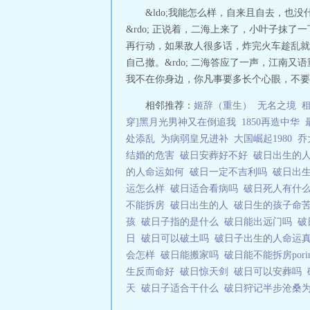
&ldo;我能怎么样，自来且自去，也没
&rdo; 正说着，二海上来了，小叶子抹
再行动，如果敌人很多话，炸完火车趁乱就
自己撤。&rdo; 二海答应了一声，江南
我不在你身边，你凡事要多长个心眼，不要意
相邻推荐：
姬辞（重生）
无名之境
穿]黑月光男神又在倒追我
1850再造中华
处添乱
为病弱皇兄进补
大国崛起1980
乔
结婚的危害
破日安葬好不好
破日出生的
的人命运如何
破日一定不吉利吗
破日出
运怎么样
破日适合看病吗
破日死人有什
不能拆房
破日出生的人
破日生的孩子命
孩
破日子指的是什么
破日能出远门吗
破
日
破日可以破土吗
破日子出生的人命运
会怎样
破日能搬家吗
破日能不能拆房por
生反而命好
破日惊天剑
破日可以安葬吗
天
破日子适合干什么
破日狩记半步沧桑