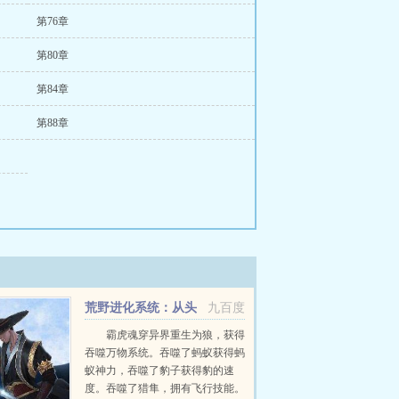
第76章
第80章
第84章
第88章
荒野进化系统：从头
九百度
狼开始
霸虎魂穿异界重生为狼，获得
吞噬万物系统。吞噬了蚂蚁获得蚂
蚁神力，吞噬了豹子获得豹的速
度。吞噬了猎隼，拥有飞行技能。