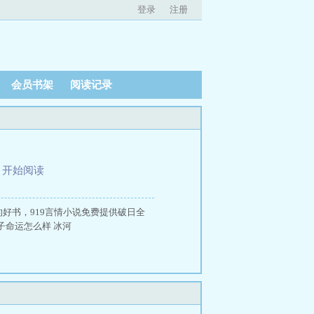
登录
注册
会员书架
阅读记录
、
开始阅读
好书，919言情小说免费提供破日全
子命运怎么样 冰河