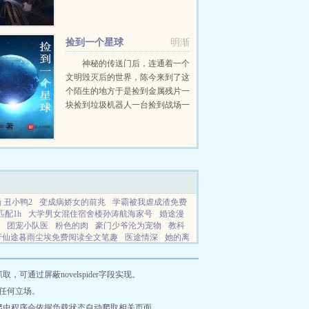
吞噬了鲨鱼，可以在水中呼吸。他
一路吞噬，一路成长，强大的令人
发指！什么？你有虎帝神兵？你有
捡到一个星球
明渐
天王宝塔？你有定海神针？你有...
神秘的传送门后，连通着一个
文明毁灭后的世界，陈今来到了这
个陌生的地方于是捡到金属残片一
块捡到垃圾机器人一台捡到战场一
个捡到城市一座捡到黄金一吨多捡
到高科技资料一份捡到捡到总而言
之，陈今捡到了一个星球...
 丑小鸭2
变成病娇女的前兆
学霸被我虐成渣免费
匹配1h
大学男女混住宿舍楼孙涛航海家号
婚途漫
团宠小队医
粉色的肉
豪门少爷沦为宠物
教科
行仙途暮雨尘埃免费阅读全文笔趣
医途情深
她的离
客户电影免费观看
海岛乡
她的离开我安眠最新章
养了最新章节更新
双生姐妹重生互换命运前世一个
阅读
星火1
姐姐可不可以番外
黑道受r18
鸣鹤
通过屏蔽novelspider字段实现。
法则gl全文免费阅读
欲尔康手是什么意思
通房丫
任何立场。
合集
重生渣男成长史最新章节
盘点诸天宇宙世界
爬虫程序会依据负载状态自动爬取相关页面。
年我们共同凌过的校园女神 正常网页
双生姐妹换身