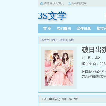
将本站设为首页
收藏笔趣阁
3S文学
首 页
玄幻魔法
武侠修真
都市
3S文学
>
破日出殡会怎么样
破日出
作 者：冰河
最后更新：2023-1
破日由作者(冰河
文无弹窗的纯文字
《破日出殡会怎么样》第92章