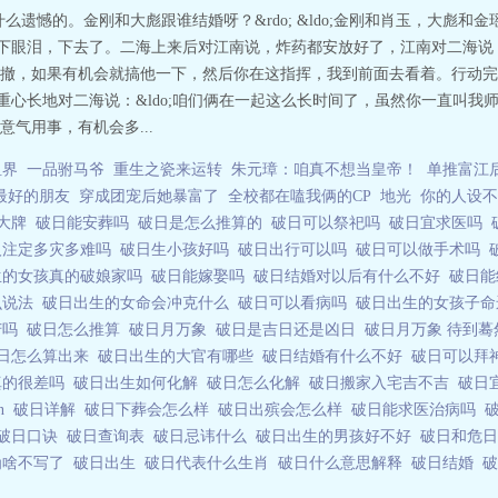
什么遗憾的。金刚和大彪跟谁结婚呀？&rdo; &ldo;金刚和肖玉，大彪
了一下眼泪，下去了。二海上来后对江南说，炸药都安放好了，江南对二海说：
撤，如果有机会就搞他一下，然后你在这指挥，我到前面去看着。行动完
又语重心长地对二海说：&ldo;咱们俩在一起这么长时间了，虽然你一直叫
气用事，有机会多...
租界
一品驸马爷
重生之瓷来运转
朱元璋：咱真不想当皇帝！
单推富江
最好的朋友
穿成团宠后她暴富了
全校都在嗑我俩的CP
地光
你的人设不
大牌
破日能安葬吗
破日是怎么推算的
破日可以祭祀吗
破日宜求医吗
人注定多灾多难吗
破日生小孩好吗
破日出行可以吗
破日可以做手术吗
生的女孩真的破娘家吗
破日能嫁娶吗
破日结婚对以后有什么不好
破日
么说法
破日出生的女命会冲克什么
破日可以看病吗
破日出生的女孩子
苦吗
破日怎么推算
破日月万象
破日是吉日还是凶日
破日月万象 待到
日怎么算出来
破日出生的大官有哪些
破日结婚有什么不好
破日可以拜
真的很差吗
破日出生如何化解
破日怎么化解
破日搬家入宅吉不吉
破日
in
破日详解
破日下葬会怎么样
破日出殡会怎么样
破日能求医治病吗
破日口诀
破日查询表
破日忌讳什么
破日出生的男孩好不好
破日和危
为啥不写了
破日出生
破日代表什么生肖
破日什么意思解释
破日结婚