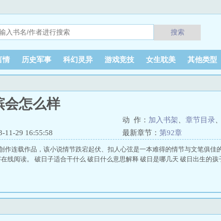
搜索
言情
历史军事
科幻灵异
游戏竞技
女生耽美
其他类型
殡会怎么样
动 作：
加入书架
、
章节目录
1-29 16:55:58
最新章节：
第92章
)创作连载作品，该小说情节跌宕起伏、扣人心弦是一本难得的情节与文笔俱佳的
在线阅读。 破日子适合干什么 破日什么意思解释 破日是哪几天 破日出生的孩