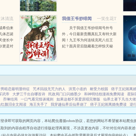
修李晚，幸运得到上古器宗秘传，
从此风生水起。有数百万字完本经
历和人品保证，可以放心追看或者
堂
沐清流
我借王爷炒绯闻
一笑生花T
养肥，请...
成希伯来
关于我借王爷炒绯闻号外号
儿体态诞
外，今日最新贵圈真乱又有特大新
天使长中
闻！九王爷为何连续克死八任王
尔更是对
妃？面具背后隐藏着怎样惊天秘
堂公认的
密？究竟是断袖？还是男女通吃！
既定的轨
让我们走近科学，探索邪王不近女
入地狱的
色背后的真相当某王爷看到这些，
.
顿时怒不可言。而某...
娇男暗恋最明显特征
咒术回战无咒力的人
洪荒小道的
耐受力校园
痞子王妃闹离婚
军武帝
大梦三千出自哪首诗
民政局门口闪婚墨少
和神明结怨漫画免费阅读
星际
乔琳结局
一口气看完怪谈规则
如果这都不算爱原唱完整版
仙界土著下凡当大佬
血红颜泪全文阅读
海王失手了
我穿越仙界后仙界崩了
痞子王妃闹离婚免费读
逆
谈
我的狂爱故事免费阅读全文
忏悔地有声剧百度
大梦三千百科
梦碎缅甸
我的
洪荒小慌慌
只因小叔叔的白月光死之前见过我小
痞子王爷追妻
重生后被男神们娇
大梦三千场全诗原文
死人经被禁了吗
黑雾侏罗纪全文免费
学霸被校霸惹急了在线
即可获取的网页内容，本站爬虫遵循robots协议，若您的网站不希望被本站爬虫抓取，可
谈的规则
你搁这养BOSS?txt完本
帐香春暖祉川
大梦三千庄子原句是什么
小狗驯养
抓取到的内容由程序自动进行排版处理再展现，不涉及更改内容，不针对任何内容表述
原耽妖孽攻受被黑龙吃
无限法则百度百科
穿成爽文男主的短命白月光
大道无形类
（站点内容必须允许游客访问，本站爬虫不会抓取需要登录后才展现内容的站点），
黑道攻
备胎是什么意思网络用语
道士遇到深爱的人会遭报应吗
厉少萌宝
那些