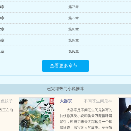
4章
第75章
8章
第79章
2章
第83章
6章
第87章
1章
第92章
查看更多章节...
已完结热门小说推荐
夜色蚊子
大器宗
不问苍生问鬼神
己正在拍
大器宗是不问苍生问鬼神写的
仙侠修真类小说印番天万魔幡呼啸
聚引，斩魄刀来去无踪这是一个炼
器证道，法宝砸人的故事。草根散