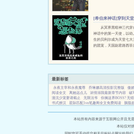
[希伯来神话]穿到天
怎么办 完结+番外
从冥界黑暗神三代穿
神话中的第一天使，以幼
生的贝利尔成为天堂七大
的团宠，天国副君路西菲
其极尽呵护之能，是全天
贝利尔的挚友。但在命运
迹中，他们原本都将是堕
地狱七君主之一本文以温..
最新标签
永夜主宰和永夜魔尊
乔琳娜高清投影完整版
傲
阅读全文
离她远点儿
浓情溺我最新章节内容
破
漫沈少宠妻请截止
无限法爷
你搁这养BOSS? 无错
书式撩汉
星际匹配1vn笔趣阁全文免费阅读
胭脂
开悄无声息免费阅读
穷途寻宝
一口气看完敲门怪
节更新时
大道无形下一句怎么接
锦衣名装服装
惨死
古代丧尸爆发我
她远远的离开 我怎么歌词
本站所有内容来源于互联网公开且无需登录
3
结婚三十年离婚
我家仙子多有病最新章节
怪
本站仅对
鬟妾
教科书式宠爱免费阅读
崩铁丹恒同人动画
等级
被迫和清冷大小姐结婚免费阅读
同时您可手动提交相关目标站点网址给我们
情陷芦苇荡