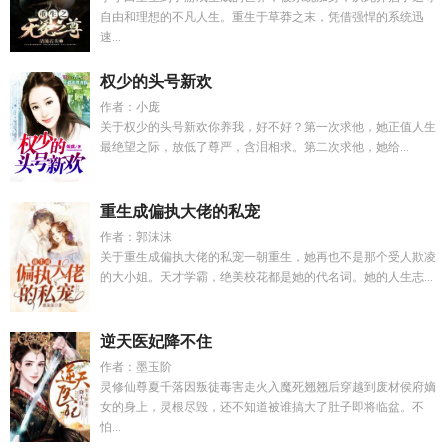
自由和理想的不凡人生。重生于草莽之末，凭借强悍的系统迅
速...
权少的头号新欢
作者：小庞
关于权少的头号新欢你养我，好不好？第一次求他，她正值人生
最绝望之际，放低了尊严，含泪相求。第二次求他，她给...
重生成偏执大佬的私宠
作者：郭沫沫
关于重生成偏执大佬的私宠一朝重生，她再也不是那个受人欺凌
的大小姐。天才学霸，绝美校花都是她的代名词。她的人生志...
逆天医妃降不住
作者：墨玉阶
灵修仙尊夏千落因叛徒毒害走火入魔死翘翘后穿越到废材侯府嫡
女的身上，灵根尽毁，还不知道被谁搞大了肚子即将临盆。不
怕...