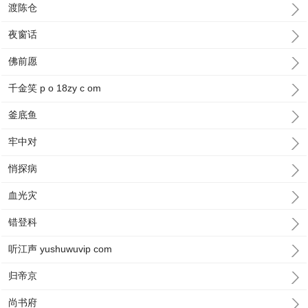
渡陈仓
夜窗话
佛前愿
千金笑 p o 18zy c om
釜底鱼
牢中对
悄探病
血光灾
错登科
听江声 yushuwuvip com
归帝京
尚书府