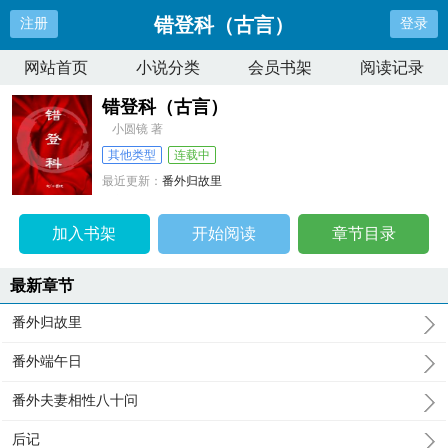
错登科（古言）
注册
登录
网站首页
小说分类
会员书架
阅读记录
错登科（古言）
小圆镜 著
其他类型
连载中
最近更新：
番外归故里
更新时间：
2024-09-08 09:43:30
加入书架
开始阅读
章节目录
最新章节
番外归故里
番外端午日
番外夫妻相性八十问
后记