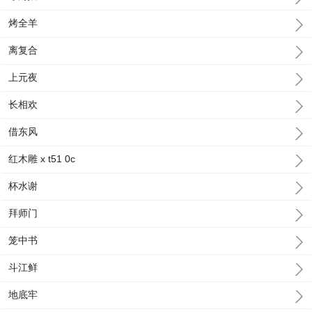
烤全羊
离复合
上元夜
长相欢
借东风
红木雕 x t51 0c
杯水谢
拜师门
笼中书
斗江鲜
地底牢