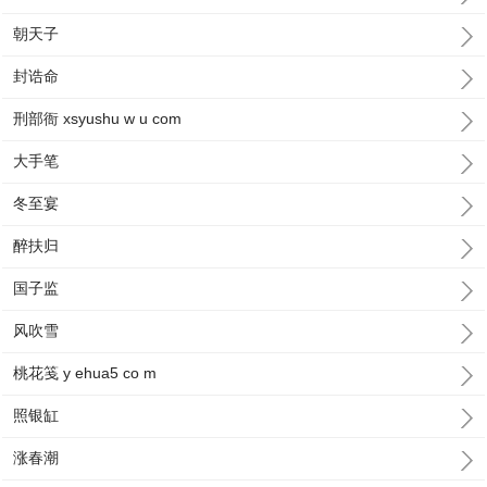
朝天子
封诰命
刑部衙 xsyushu w u com
大手笔
冬至宴
醉扶归
国子监
风吹雪
桃花笺 y ehua5 co m
照银缸
涨春潮