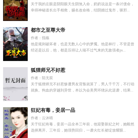
关于我的左眼是阴阳眼天生阴煞入命，奶奶说这是一条讨债命，
幸得神秘道长出手相救，赐名改命格，结阴婚过鬼市，驱邪...
都市之至尊大帝
作者：指殇
他是规则破坏者，也是无数人心中的梦魇。他是林行，不管是曾
经还是以后，他，都是压得让人喘不过气来的无敌强者ps...
狐狸师兄不好惹
作者：陌无双
关于狐狸师兄不好惹惨遭男友背叛就算了，男人千千万，不行咱
就换。狗血的穿越到异世，本以为会美男环绕从此逆袭，结果...
狂妃有毒，妾居一品
作者：云沐晴
关于狂妃有毒，妾居一品全本三年前，他迎娶新妃之时，她毅然
选择离开。三年后，她强势回归，一袭火红长裙绽放耀眼...