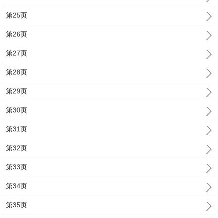
第25页
第26页
第27页
第28页
第29页
第30页
第31页
第32页
第33页
第34页
第35页