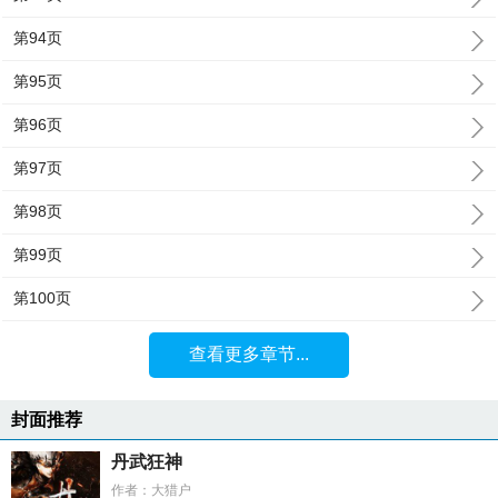
第94页
第95页
第96页
第97页
第98页
第99页
第100页
查看更多章节...
封面推荐
丹武狂神
作者：大猎户