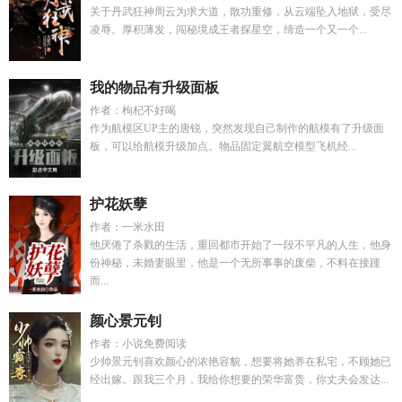
关于丹武狂神周云为求大道，散功重修，从云端坠入地狱，受尽
凌辱。厚积薄发，闯秘境成王者探星空，缔造一个又一个...
我的物品有升级面板
作者：枸杞不好喝
作为航模区UP主的唐锐，突然发现自己制作的航模有了升级面
板，可以给航模升级加点。物品固定翼航空模型飞机经...
护花妖孽
作者：一米水田
他厌倦了杀戮的生活，重回都市开始了一段不平凡的人生，他身
份神秘，未婚妻眼里，他是一个无所事事的废柴，不料在接踵
而...
颜心景元钊
作者：小说免费阅读
少帅景元钊喜欢颜心的浓艳容貌，想要将她养在私宅，不顾她已
经出嫁。跟我三个月，我给你想要的荣华富贵，你丈夫会发达...