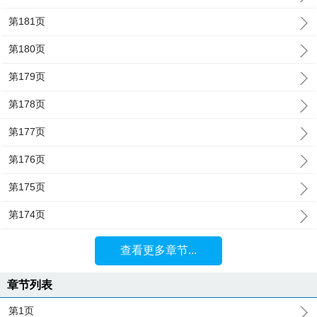
第181页
第180页
第179页
第178页
第177页
第176页
第175页
第174页
查看更多章节...
章节列表
第1页