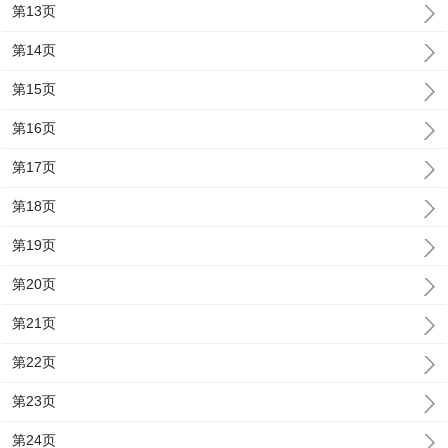
第13页
第14页
第15页
第16页
第17页
第18页
第19页
第20页
第21页
第22页
第23页
第24页