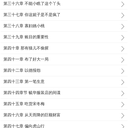
第三十六章 不能小瞧了这个丫头
第三十七章 你这妮子是不是疯了
第三十八章 寡妇姚小桃
第三十九章 账目的重要性
第四十章 那有猫儿不偷腥
第四十一章 布了好大一局
第四十二章 以德报怨
第四十三章 第一笔生意
第四十四章节 毓华服装店的间谍
第四十五章 吃货宋冬梅
第四十六章 从天而降的巨额财富
第四十七章 偏向虎山行