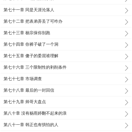
第七十一章 同是天涯沦落人
第七十二章 把表弟弄丢了可咋办
第七十三章 杨宗保你别跑
第七十四章 你裤子破了一个洞
第七十五章 傻子的委屈谁理解
第七十六章 三个限制性的剥削条件
第七十七章 市场调查
第七十八章 最后的一封回信
第七十九章 帅哥大盘点
第八十章 没有杨雨婷翻不起来的浪
第八十一章 韩正也有惧怕的人