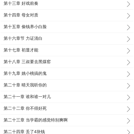
第十三章 好戏前奏
第十四章 母女对质
第十五章 偷钱养小白脸
第十六章节 力证清白
第十七章 初显才能
第十八章 三叔要去黑煤窑
第十九章 姚小桃搞的鬼
第二十章 晴天我听你的
第二十一章 谁和谁一对儿
第二十二章 你不得好死
第二十三章 当学霸的感觉特别爽啊
第二十四章 丢了4块钱