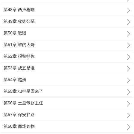
第48章 两声枪响
第49章 收购公墓
第50章 诋毁
第51章 谁的大哥
第52章 报警抓你
第53章 成五是谁
第54章 赵姨
第55章 扫把星回来了
第56章 土皇帝赵主任
第57章 保安拦路
第58章 商场购物