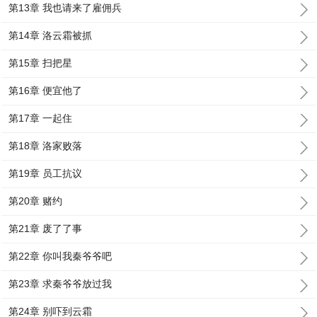
第13章 我也请来了雇佣兵
第14章 洛云霜被抓
第15章 扫把星
第16章 便宜他了
第17章 一起住
第18章 洛家败落
第19章 员工抗议
第20章 赌约
第21章 废了了事
第22章 你叫我秦爷爷吧
第23章 求秦爷爷放过我
第24章 别吓到云霜