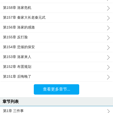
第158章 洛家危机
第157章 秦家大长老秦元武
第156章 洛家的感激
第155章 反打脸
第154章 悲催的保安
第153章 洛家来人
第152章 布置规划
第151章 后悔晚了
查看更多章节...
章节列表
第1章 三件事