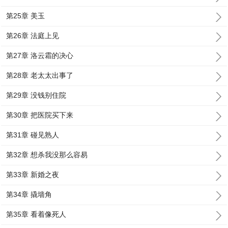
第25章 美玉
第26章 法庭上见
第27章 洛云霜的决心
第28章 老太太出事了
第29章 没钱别住院
第30章 把医院买下来
第31章 碰见熟人
第32章 想杀我没那么容易
第33章 新婚之夜
第34章 撬墙角
第35章 看着像死人